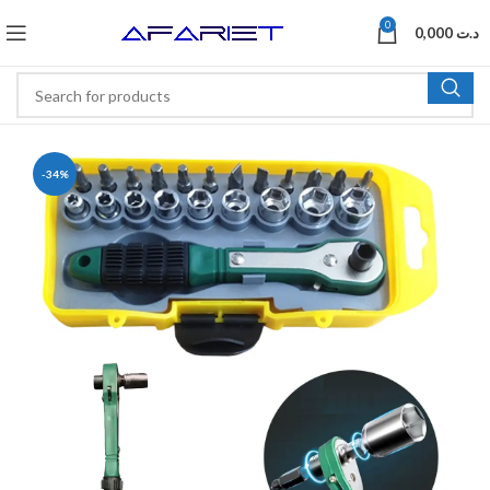
0
0,000
د.ت
-34%