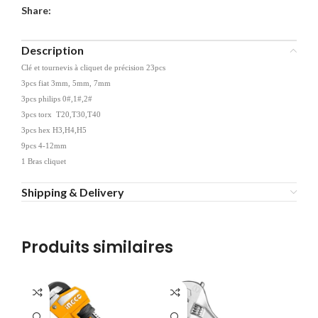
Share:
Description
Clé et tournevis à cliquet de précision 23pcs
3pcs fiat 3mm, 5mm, 7mm
3pcs philips 0#,1#,2#
3pcs torx T20,T30,T40
3pcs hex H3,H4,H5
9pcs 4-12mm
1 Bras cliquet
Shipping & Delivery
Produits similaires