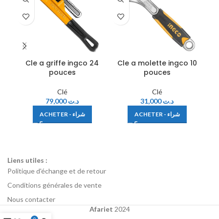
Cle a griffe ingco 24
Cle a molette ingco 10
C
pouces
pouces
Clé
Clé
79,000
د.ت
31,000
د.ت
ACHETER - شراء
ACHETER - شراء
Liens utiles :
Politique d'échange et de retour
Conditions générales de vente
Nous contacter
Afariet
2024