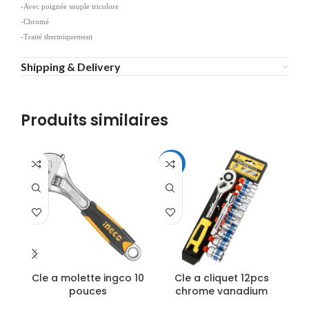
-Avec poignée souple tricolore
-Chromé
-Traité thermiquement
Shipping & Delivery
Produits similaires
-20%
Cle a molette ingco 10
Cle a cliquet 12pcs
Cl
pouces
chrome vanadium