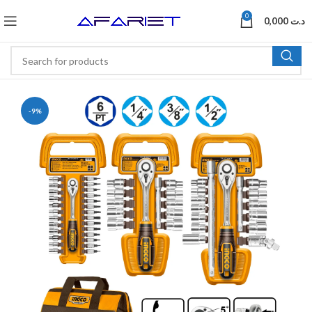
0
0,000
د.ت
-9%