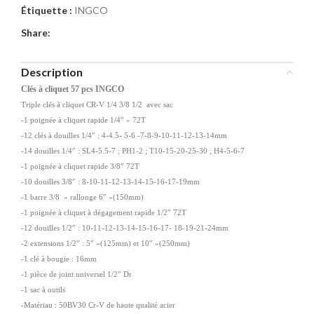
Étiquette :
INGCO
Share:
Description
Clés à cliquet 57 pcs INGCO
Triple clés à cliquet CR-V 1/4 3/8 1/2 avec sac
-1 poignée à cliquet rapide 1/4″ » 72T
-12 clés à douilles 1/4″ : 4-4.5- 5-6 -7-8-9-10-11-12-13-14mm
-14 douilles 1/4″ : SL4-5.5-7 ; PH1-2 ; T10-15-20-25-30 ; H4-5-6-7
-1 poignée à cliquet rapide 3/8″ 72T
-10 douilles 3/8″ : 8-10-11-12-13-14-15-16-17-19mm
-1 barre 3/8 » rallonge 6″ »(150mm)
-1 poignée à cliquet à dégagement rapide 1/2″ 72T
-12 douilles 1/2″ : 10-11-12-13-14-15-16-17- 18-19-21-24mm
-2 extensions 1/2″ : 5″ »(125mm) et 10″ »(250mm)
-1 clé à bougie : 16mm
-1 pièce de joint universel 1/2″ Dr
-1 sac à outils
-Matériau : 50BV30 Cr-V de haute qualité acier