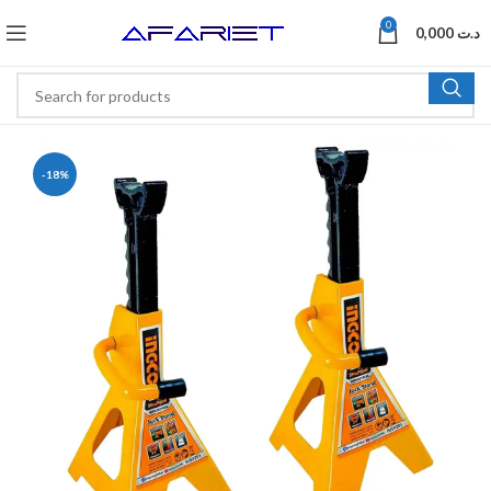
0
0,000
د.ت
-18%