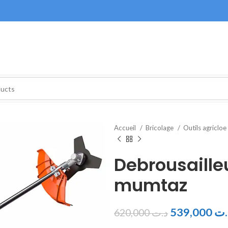
Accueil
Bricolage
Outils agricloe
Debrousaille
mumtaz
539,000
.ت
620,000
د.ت