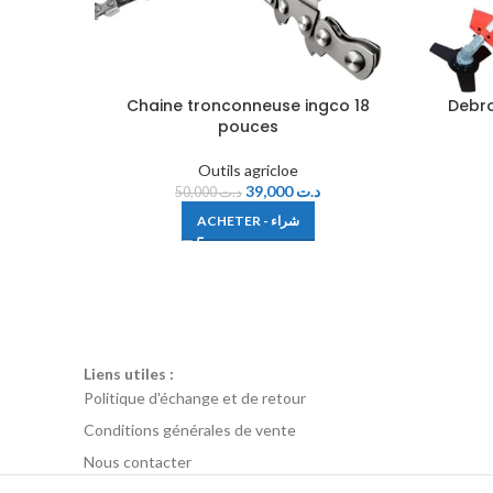
Chaine tronconneuse ingco 18
Debro
pouces
Outils agricloe
39,000
د.ت
50,000
د.ت
ACHETER - شراء
Liens utiles :
Politique d'échange et de retour
Conditions générales de vente
Nous contacter