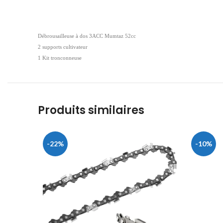
Débrousailleuse à dos 3ACC Mumtaz 52cc
2 supports cultivateur
1 Kit tronconneuse
Produits similaires
-22%
-10%