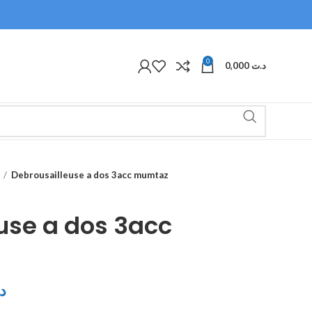
0
0,000
د.ت
Debrousailleuse a dos 3acc mumtaz
use a dos 3acc
د