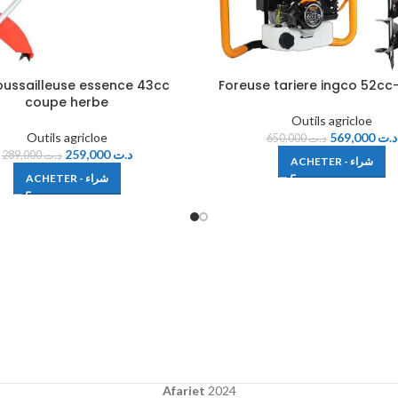
ussailleuse essence 43cc
Foreuse tariere ingco 52c
coupe herbe
Outils agricloe
Outils agricloe
569,000
د.ت
650,000
د.ت
259,000
د.ت
289,000
د.ت
ACHETER - شراء
ACHETER - شراء
Afariet
2024