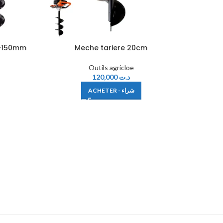
c-150mm
Meche tariere 20cm
Moteu
Outils agricloe
120,000
د.ت
ACHETER - شراء