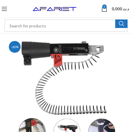
0
0,000
د.ت
-22%