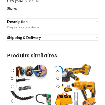
Catégorie :
Visseuse
Share:
Description
Chargeur de vis pour visseuse
Shipping & Delivery
Produits similaires
-7%
-1