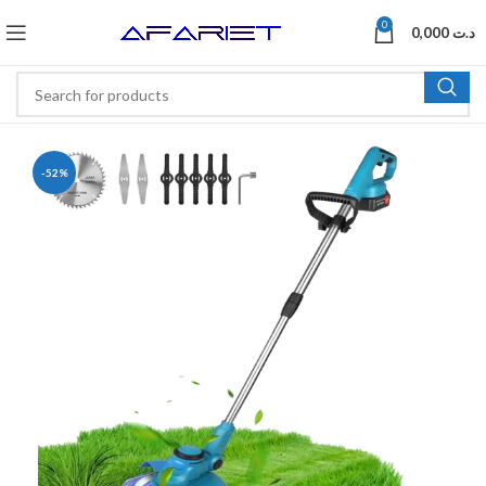
0
0,000
د.ت
-52%