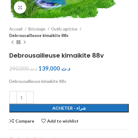
Click to enlarge
Accueil
Bricolage
Outils agricloe
Debrousailleuse kimaikite 88v
Debrousailleuse kimaikite 88v
139,000
د.ت
290,000
د.ت
Debrousailleuse kimaikite 88v
ACHETER - شراء
Compare
Add to wishlist