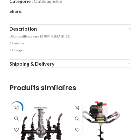
Catégorie :
Outils agricloe
Share:
Description
Débrousailleuse sans fil 88V KIMAIKITE
2 Batteries
1 Chargeur
Shipping & Delivery
Produits similaires
-16%