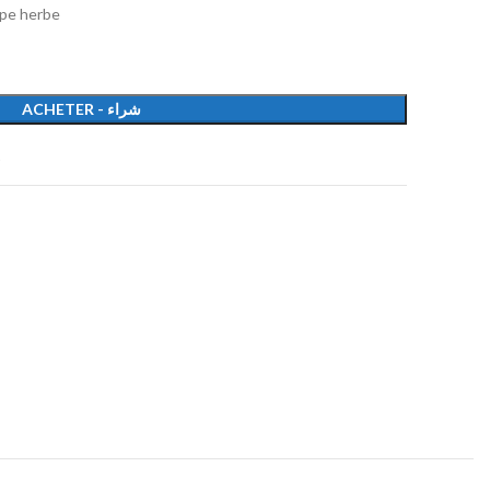
upe herbe
ACHETER - شراء
t