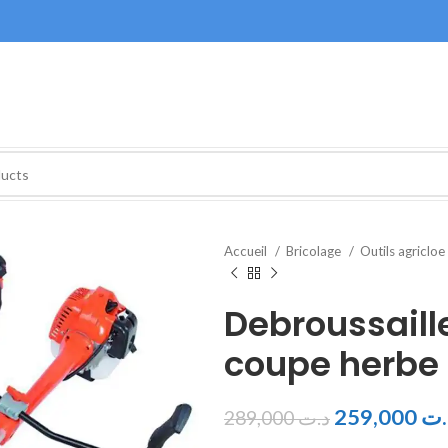
Accueil
Bricolage
Outils agricloe
Debroussaill
coupe herbe
259,000
.ت
289,000
د.ت