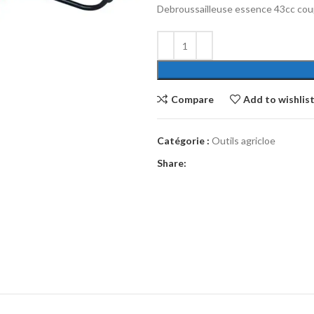
Debroussailleuse essence 43cc co
Compare
Add to wishlis
Catégorie :
Outils agricloe
Share: