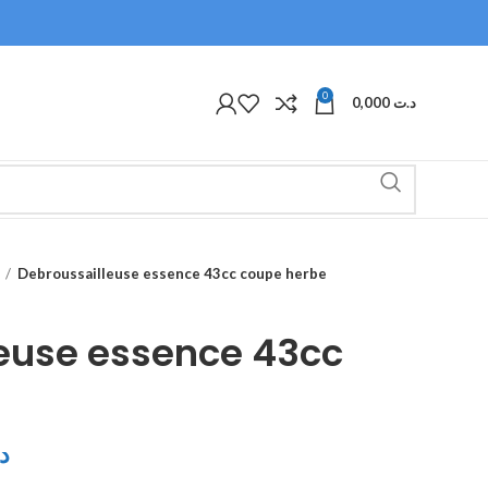
0
0,000
د.ت
Debroussailleuse essence 43cc coupe herbe
euse essence 43cc
د