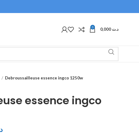
0
0,000
د.ت
Debroussailleuse essence ingco 1250w
euse essence ingco
د