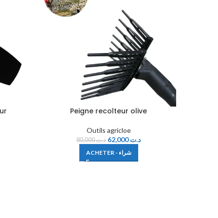
ur
Peigne recolteur olive
S
Outils agricloe
62,000
د.ت
80,000
د.ت
ACHETER - شراء