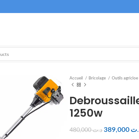
Accueil
Bricolage
Outils agricloe
Debroussaill
1250w
389,000
.ت
480,000
د.ت