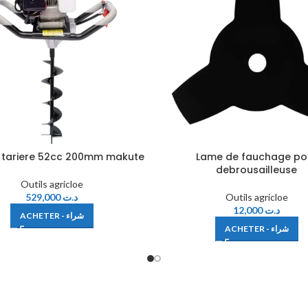
 tariere 52cc 200mm makute
Lame de fauchage po
debrousailleuse
Outils agricloe
529,000
د.ت
Outils agricloe
12,000
د.ت
ACHETER - شراء
ACHETER - شراء