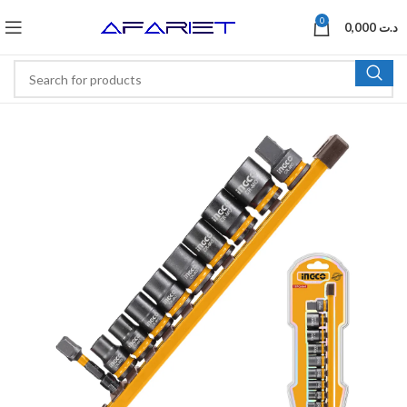
0
0,000
د.ت