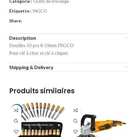
Catégorie :
Outils de bricolage
Étiquette :
INGCO
Share:
Description
Douilles 10 pcs 8-19mm INGCO
Pour clé à choc et clé à cliquet
Shipping & Delivery
Produits similaires
-19%
-1