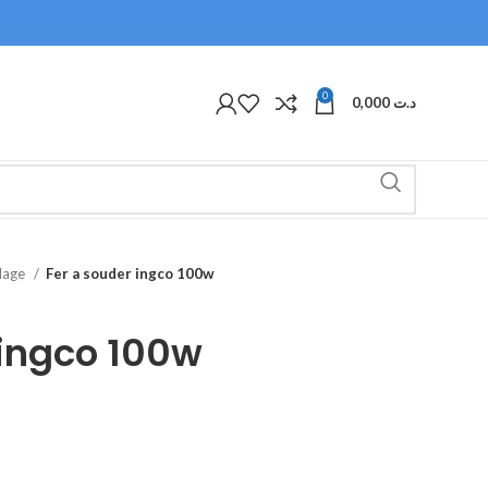
0
0,000
د.ت
olage
Fer a souder ingco 100w
 ingco 100w