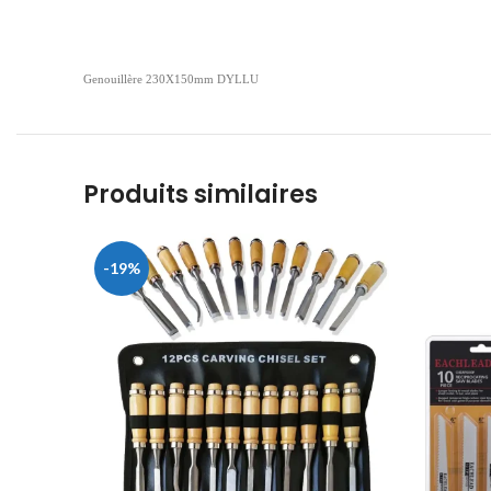
Genouillère 230X150mm DYLLU
Produits similaires
-19%