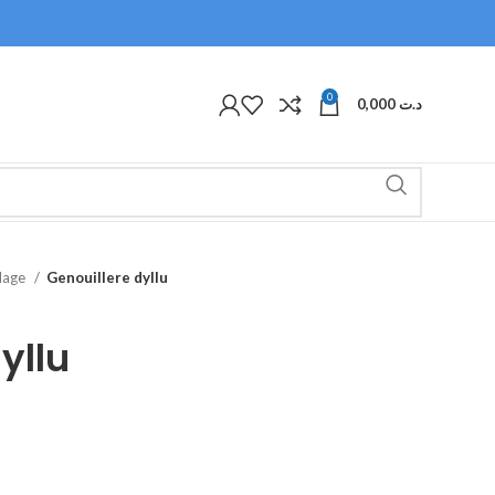
0
0,000
د.ت
olage
Genouillere dyllu
yllu