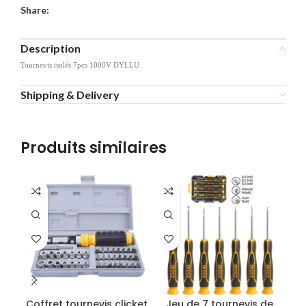
Share:
Description
Tournevis isolés 7pcs 1000V DYLLU
Shipping & Delivery
Produits similaires
Coffret tournevis clicket
Jeu de 7 tournevis de
T