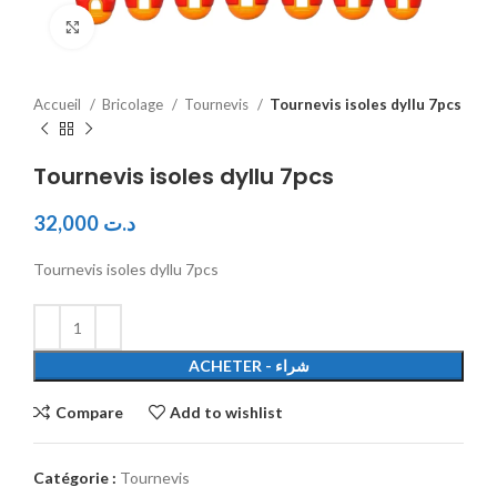
Click to enlarge
Accueil
Bricolage
Tournevis
Tournevis isoles dyllu 7pcs
Tournevis isoles dyllu 7pcs
32,000
د.ت
Tournevis isoles dyllu 7pcs
ACHETER - شراء
Compare
Add to wishlist
Catégorie :
Tournevis