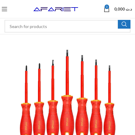
0
0,000
د.ت