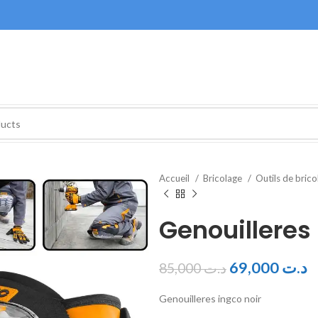
Accueil
Bricolage
Outils de bric
Genouilleres 
69,000
د.ت
85,000
د.ت
Genouilleres ingco noir