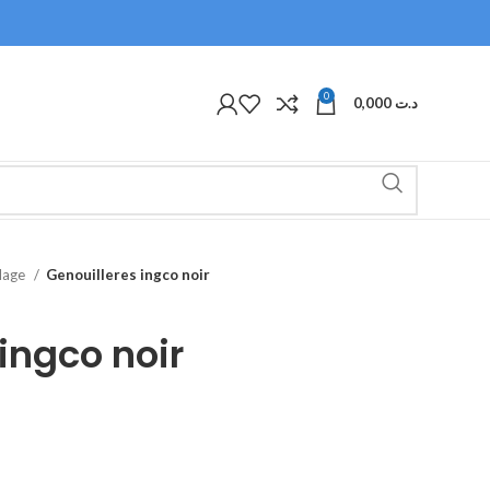
0
0,000
د.ت
olage
Genouilleres ingco noir
ingco noir