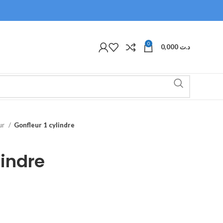
0
0,000
د.ت
ur
Gonfleur 1 cylindre
lindre