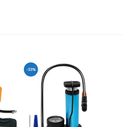
-33%
-16%