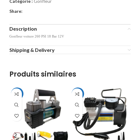
Catégorie :
Gonfleur
Share:
Description
Gonfleur voiture 260 PSI 18 Bar 12V
Shipping & Delivery
Produits similaires
-21%
-31%
-2