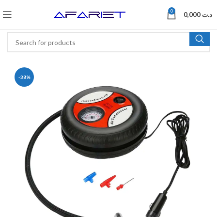
0
0,000
د.ت
-38%