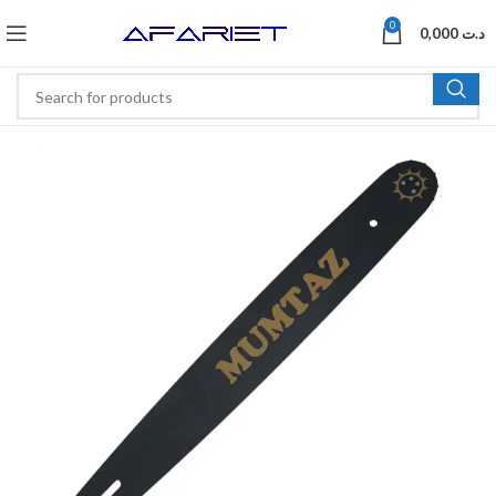
0
0,000
د.ت