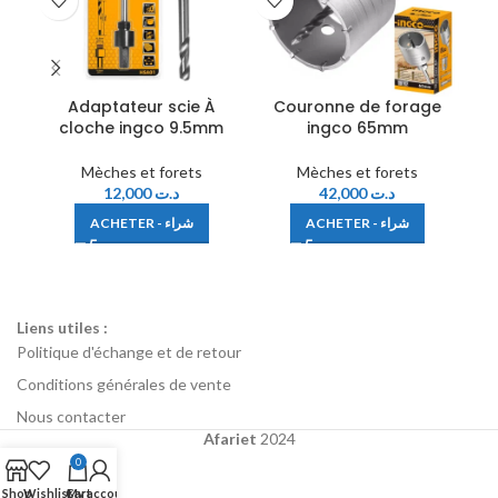
Adaptateur scie À
Couronne de forage
E
cloche ingco 9.5mm
ingco 65mm
Mèches et forets
Mèches et forets
12,000
د.ت
42,000
د.ت
ACHETER - شراء
ACHETER - شراء
Liens utiles :
Politique d'échange et de retour
Conditions générales de vente
Nous contacter
Afariet
2024
0
Shop
Wishlist
Cart
My account