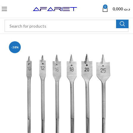
0
0,000
د.ت
-38%