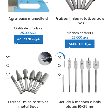
Agrafeuse manuelle sl
Fraises limles rotatives bois
5pcs
Outils de bricolage
25,000
د.ت
Mèches et forets
28,000
د.ت
ACHETER - شراء
ACHETER - شراء
-38%
Fraises limles rotatives
Jeu de 6 meches a bois
metal 6pcs
plates 10-25mm