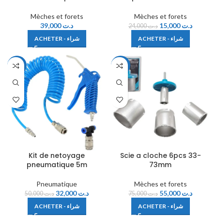
Mèches et forets
Mèches et forets
39,000
د.ت
15,000
د.ت
24,000
د.ت
ACHETER - شراء
ACHETER - شراء
-36%
-27%
Kit de netoyage
Scie a cloche 6pcs 33-
pneumatique 5m
73mm
Pneumatique
Mèches et forets
32,000
د.ت
55,000
د.ت
50,000
د.ت
75,000
د.ت
ACHETER - شراء
ACHETER - شراء