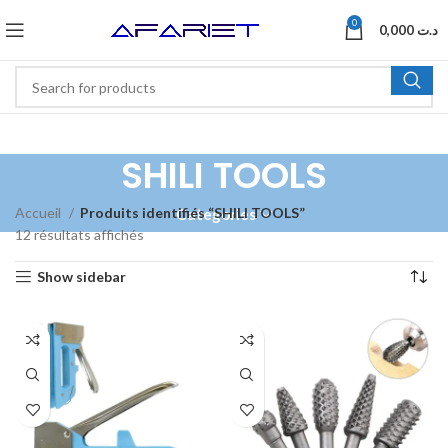
0
0,000
د.ت
SHILI TOOLS
Accueil
Produits identifiés “SHILI TOOLS”
Categories
12 résultats affichés
Show sidebar