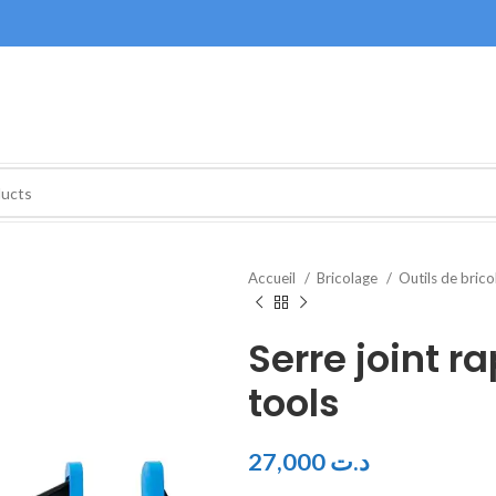
Accueil
Bricolage
Outils de bric
Serre joint r
tools
27,000
د.ت