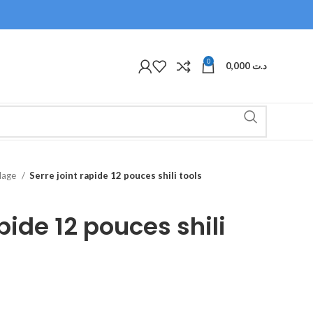
0
0,000
د.ت
olage
Serre joint rapide 12 pouces shili tools
apide 12 pouces shili