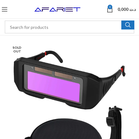
0
0,000
د.ت
SOLD
OUT