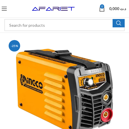
0
0,000
د.ت
-25%