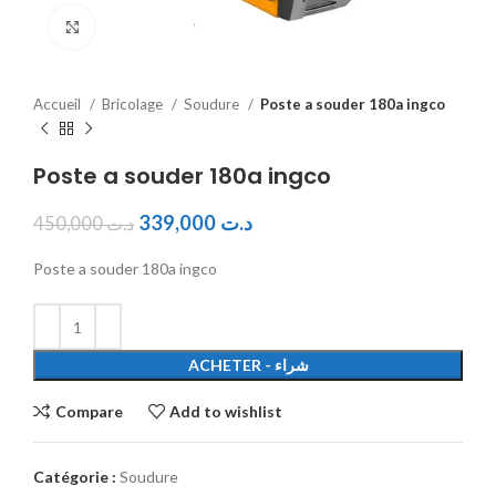
Click to enlarge
Accueil
Bricolage
Soudure
Poste a souder 180a ingco
Poste a souder 180a ingco
339,000
د.ت
450,000
د.ت
Poste a souder 180a ingco
ACHETER - شراء
Compare
Add to wishlist
Catégorie :
Soudure