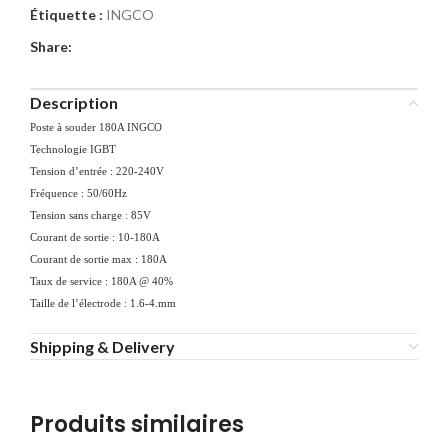
Étiquette :
INGCO
Share:
Description
Poste à souder 180A INGCO
Technologie IGBT
Tension d’entrée : 220-240V
Fréquence : 50/60Hz
Tension sans charge : 85V
Courant de sortie : 10-180A
Courant de sortie max : 180A
Taux de service : 180A @ 40%
Taille de l’électrode : 1.6-4.mm
Shipping & Delivery
Produits similaires