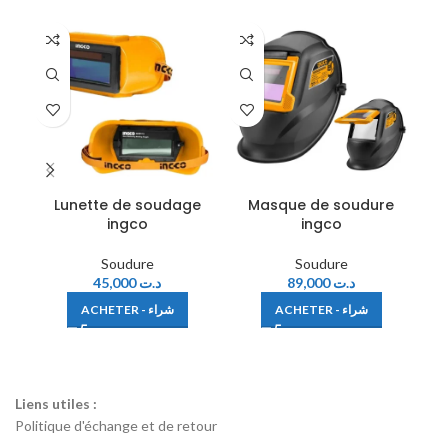
SA
Lunette de soudage
Masque de soudure
ingco
ingco
Soudure
Soudure
45,000
د.ت
89,000
د.ت
ACHETER - شراء
ACHETER - شراء
Liens utiles :
Politique d'échange et de retour