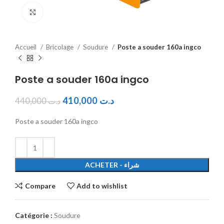
Click to enlarge
Accueil
Bricolage
Soudure
Poste a souder 160a ingco
Poste a souder 160a ingco
410,000
د.ت
440,000
د.ت
Poste a souder 160a ingco
ACHETER - شراء
Compare
Add to wishlist
Catégorie :
Soudure