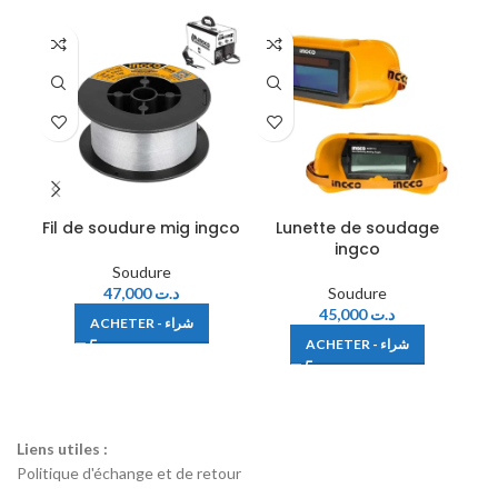
-2
Fil de soudure mig ingco
Lunette de soudage
ingco
Soudure
47,000
د.ت
Soudure
45,000
د.ت
ACHETER - شراء
ACHETER - شراء
Liens utiles :
Politique d'échange et de retour