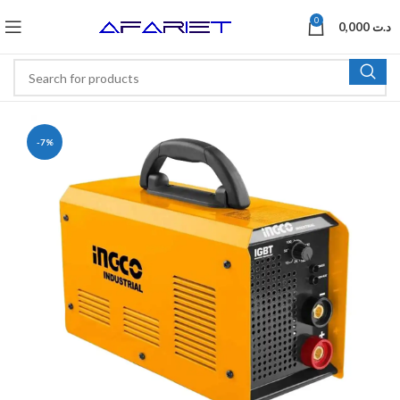
0
0,000
د.ت
-7%