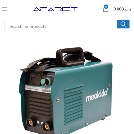
0
0,000
د.ت