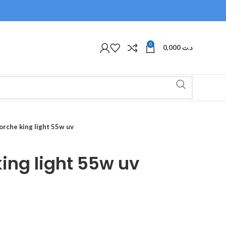
0
0,000
د.ت
orche king light 55w uv
king light 55w uv