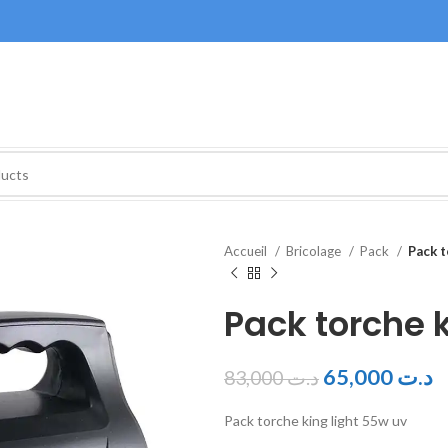
Accueil
Bricolage
Pack
Pack t
Pack torche 
65,000
د.ت
83,000
د.ت
Pack torche king light 55w uv