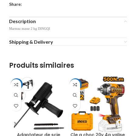
Share:
Description
Marteau masse 2 kg DINGQI
Shipping & Delivery
Produits similaires
-44%
-10%
Adaptateur de scie
Cle a choc 20v 4a valise
L