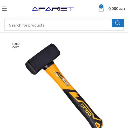
0
0,000
د.ت
SOLD
OUT