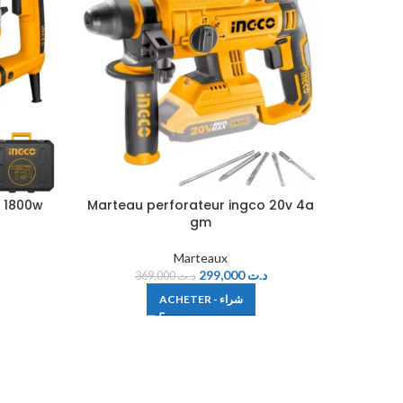
o 1800w
Marteau perforateur ingco 20v 4a
Marteau
gm
Marteaux
299,000
د.ت
369,000
د.ت
ACHETER - شراء