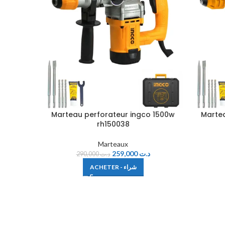
Marteau perforateur ingco 1500w
Martea
rh150038
Marteaux
259,000
د.ت
290,000
د.ت
ACHETER - شراء