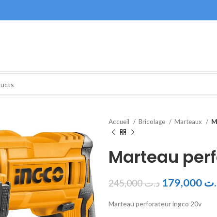
Accueil
Bricolage
Marteaux
M
Marteau perf
179,000
.ت
245,000
د.ت
Marteau perforateur ingco 20v