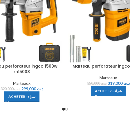
u perforateur ingco 1500w
Marteau perforateur ingc
rh15008
Marteaux
Marteaux
319,000
د.ت
350,000
د.ت
299,000
د.ت
320,000
د.ت
ACHETER - شراء
ACHETER - شراء