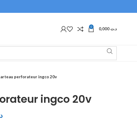
0
0,000
د.ت
arteau perforateur ingco 20v
orateur ingco 20v
د