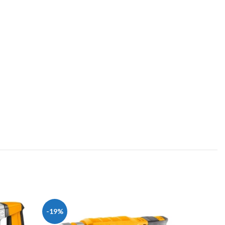
-19%
-28%