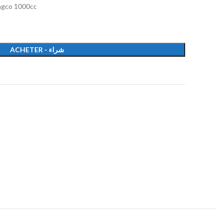
ingco 1000cc
ACHETER - شراء
t