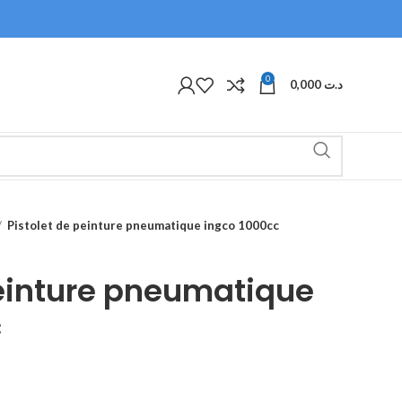
0
0,000
د.ت
Pistolet de peinture pneumatique ingco 1000cc
peinture pneumatique
c