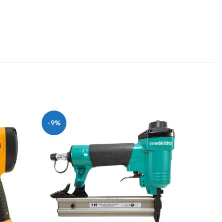
-9%
-11%