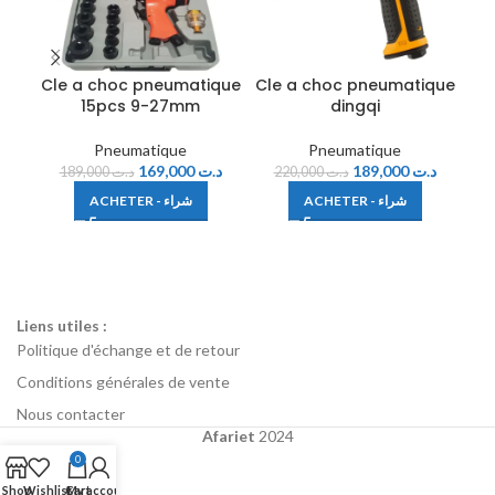
Cle a choc pneumatique
Cle a choc pneumatique
Cl
15pcs 9-27mm
dingqi
Pneumatique
Pneumatique
169,000
د.ت
189,000
د.ت
189,000
د.ت
220,000
د.ت
ACHETER - شراء
ACHETER - شراء
Liens utiles :
Politique d'échange et de retour
Conditions générales de vente
Nous contacter
Afariet
2024
0
Shop
Wishlist
Cart
My account