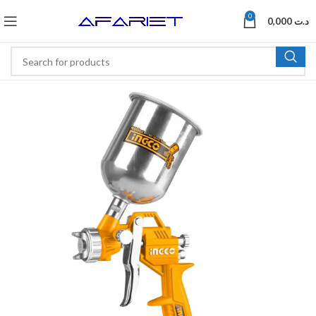
0
0,000
د.ت