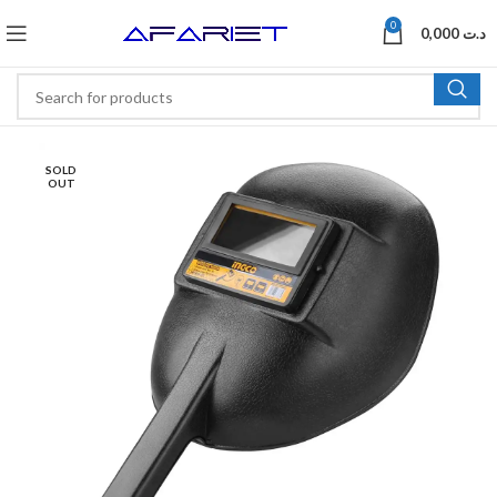
0
0,000
د.ت
SOLD
OUT