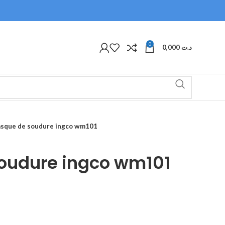
0
0,000
د.ت
sque de soudure ingco wm101
oudure ingco wm101