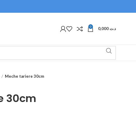
0
0,000
د.ت
Meche tariere 30cm
re 30cm