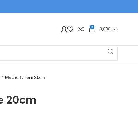
0
0,000
د.ت
Meche tariere 20cm
re 20cm