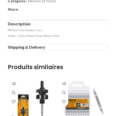
Catégorie :
Mèches et forets
Share:
Description
Mèches à bois forstner 5 pcs
Tailles : 15mm,20mm,25mm,30mm,35mm
Shipping & Delivery
Produits similaires
-4