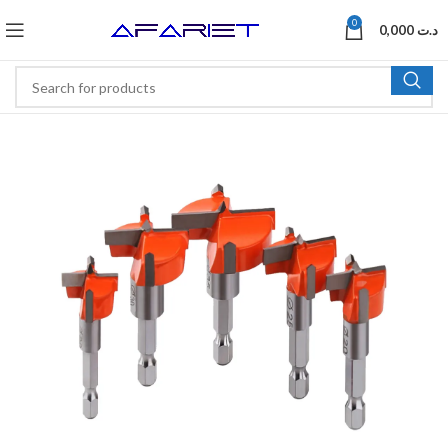
0
0,000
د.ت