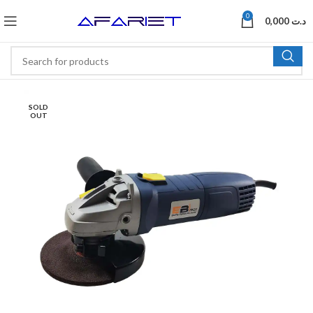
0
0,000
د.ت
SOLD
OUT