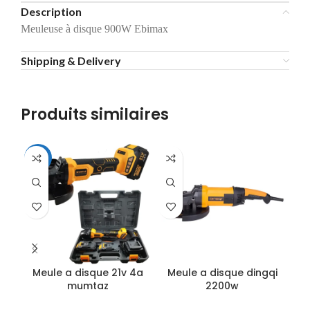
Description
Meuleuse à disque 900W Ebimax
Shipping & Delivery
Produits similaires
-34%
-1
Meule a disque 21v 4a
Meule a disque dingqi
M
mumtaz
2200w