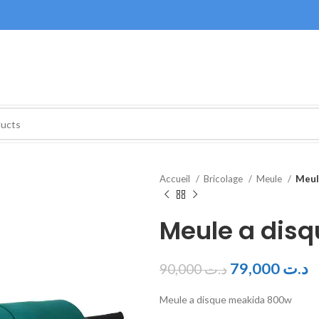
Accueil
Bricolage
Meule
Meul
Meule a dis
79,000
د.ت
90,000
د.ت
Meule a disque meakida 800w