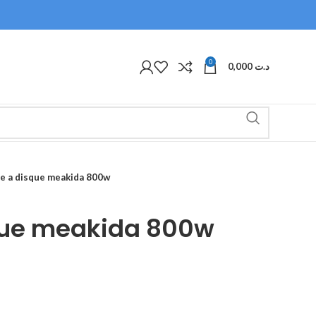
0
0,000
د.ت
e a disque meakida 800w
que meakida 800w