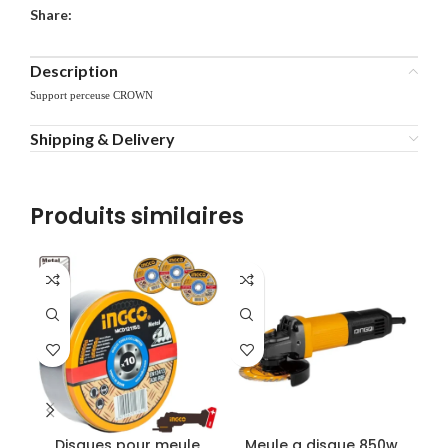
Share:
Description
Support perceuse CROWN
Shipping & Delivery
Produits similaires
Disques pour meule
Meule a disque 850w
M