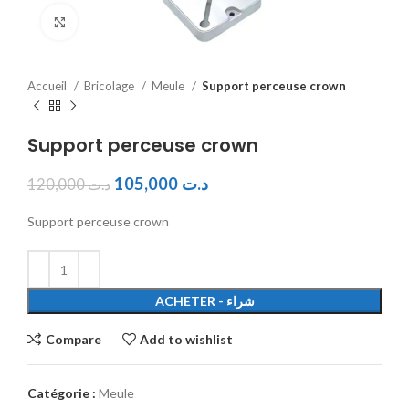
Click to enlarge
Accueil
Bricolage
Meule
Support perceuse crown
Support perceuse crown
105,000
د.ت
120,000
د.ت
Support perceuse crown
ACHETER - شراء
Compare
Add to wishlist
Catégorie :
Meule