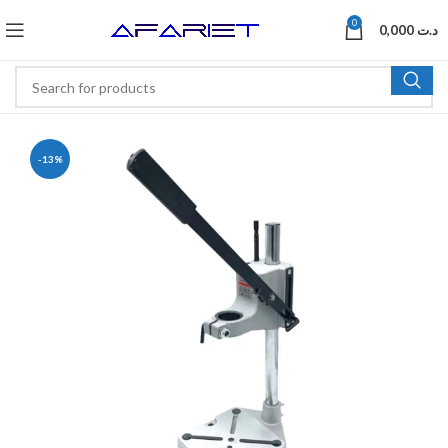
0
0,000
د.ت
-13%