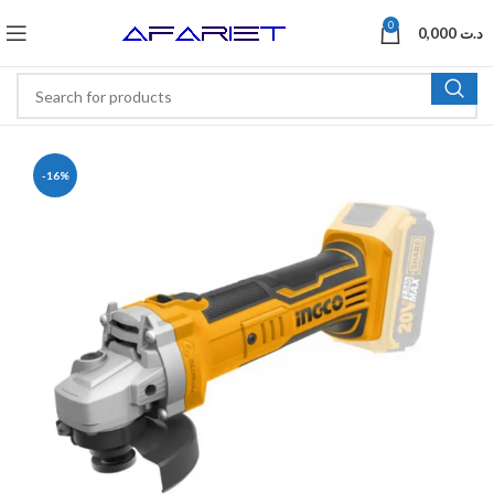
0
0,000
د.ت
-16%