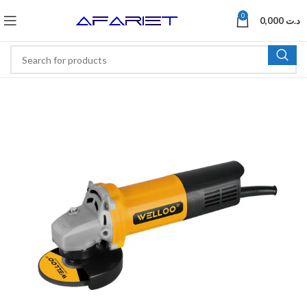
0
0,000
د.ت