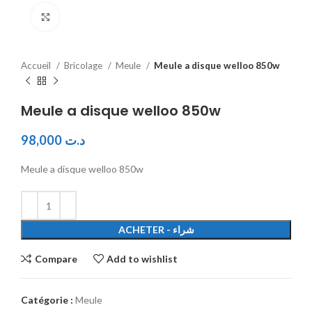
Click to enlarge
Accueil
Bricolage
Meule
Meule a disque welloo 850w
Meule a disque welloo 850w
98,000
د.ت
Meule a disque welloo 850w
ACHETER - شراء
Compare
Add to wishlist
Catégorie :
Meule