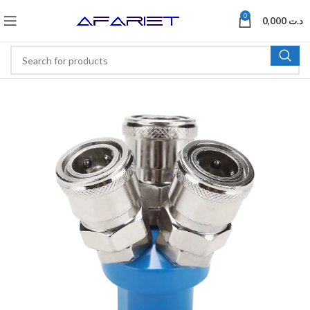
0
0,000
د.ت