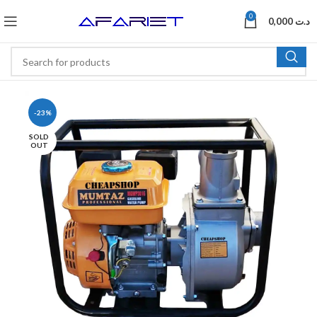
0
0,000
د.ت
-23%
SOLD
OUT