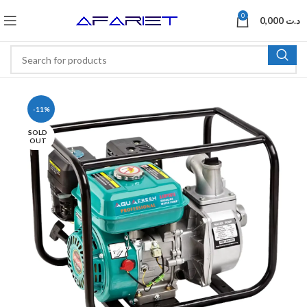
0
0,000
د.ت
-11%
SOLD
OUT