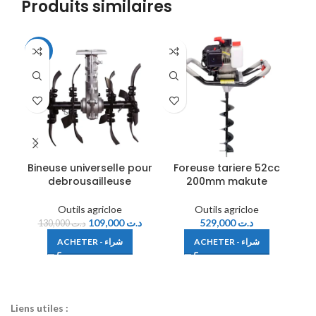
Produits similaires
-16%
-1
Bineuse universelle pour
Foreuse tariere 52cc
F
debrousailleuse
200mm makute
Outils agricloe
Outils agricloe
109,000
د.ت
529,000
د.ت
130,000
د.ت
ACHETER - شراء
ACHETER - شراء
Liens utiles :