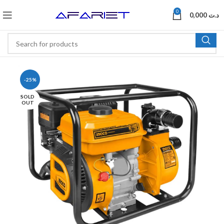
0
0,000
د.ت
-25%
SOLD
OUT