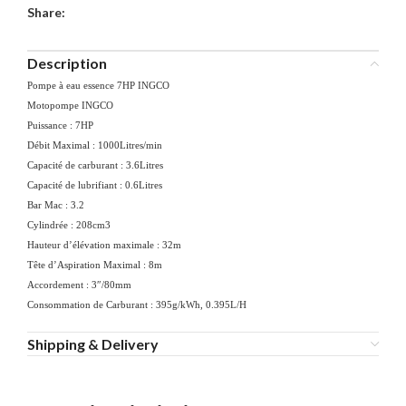
Share:
Description
Pompe à eau essence 7HP INGCO
Motopompe INGCO
Puissance : 7HP
Débit Maximal : 1000Litres/min
Capacité de carburant : 3.6Litres
Capacité de lubrifiant : 0.6Litres
Bar Mac : 3.2
Cylindrée : 208cm3
Hauteur d’élévation maximale : 32m
Tête d’Aspiration Maximal : 8m
Accordement : 3″/80mm
Consommation de Carburant : 395g/kWh, 0.395L/H
Shipping & Delivery