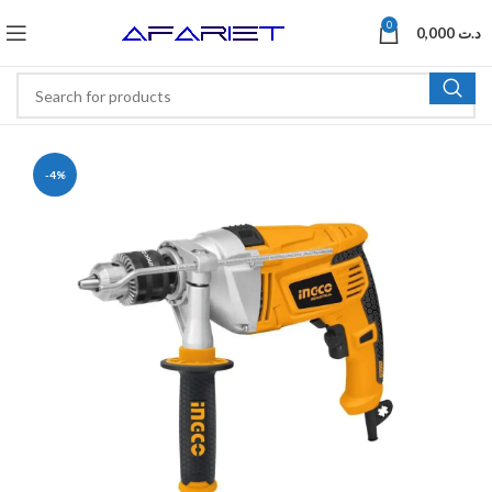
0
0,000
د.ت
-4%