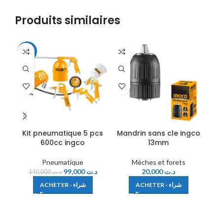
Produits similaires
-29%
-1
Kit pneumatique 5 pcs
Mandrin sans cle ingco
Ma
600cc ingco
13mm
Pneumatique
Mèches et forets
99,000
د.ت
20,000
د.ت
140,000
د.ت
ACHETER - شراء
ACHETER - شراء