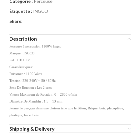
Catégorie :
Perceuse
Étiquette :
INGCO
Share:
Description
Perceuse à percussion 1100W Ingco
Marque : INGCO
Réf : ID11008
Caractéristiques:
Puissance : 1100 Watts
Tension: 220-240V ~ 50 / 60Hz
Sens De Rotation : Les 2 sens
Vitesse Maximum de Rotation: 0 _ 2800 tr/min
Diamètre De Mandrin : 1,5 _ 13 mm
Permet le perçage dans une cloison telle que le Béton, Brique, bois, placoplâtre,
plastique, fer et bois
Shipping & Delivery