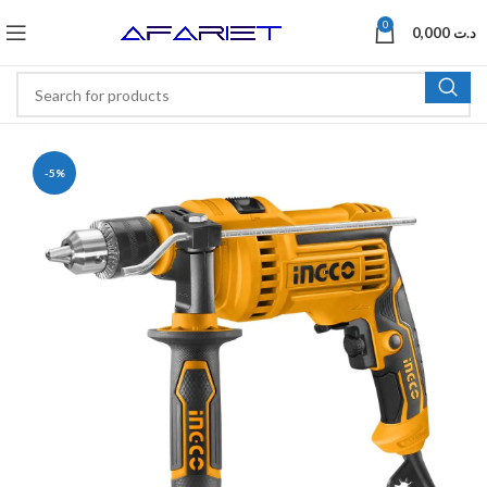
0
0,000
د.ت
-5%