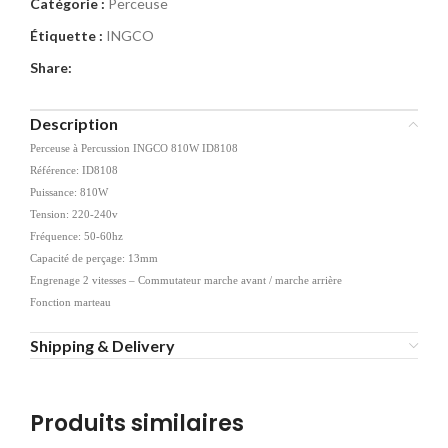
Catégorie :
Perceuse
Étiquette :
INGCO
Share:
Description
Perceuse à Percussion INGCO 810W ID8108
Référence: ID8108
Puissance: 810W
Tension: 220-240v
Fréquence: 50-60hz
Capacité de perçage: 13mm
Engrenage 2 vitesses – Commutateur marche avant / marche arrière
Fonction marteau
Shipping & Delivery
Produits similaires