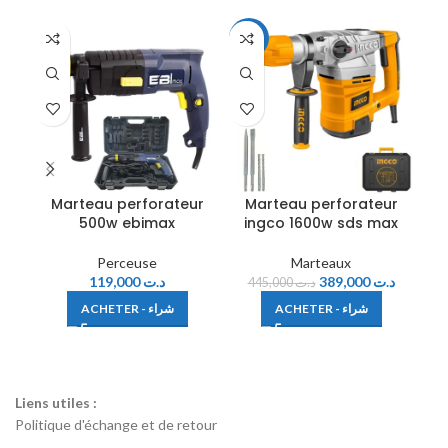
-13%
-1
Marteau perforateur
Marteau perforateur
M
500w ebimax
ingco 1600w sds max
Perceuse
Marteaux
119,000
د.ت
389,000
د.ت
445,000
د.ت
ACHETER - شراء
ACHETER - شراء
Liens utiles :
Politique d'échange et de retour