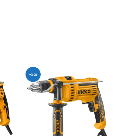
-5%
-20%