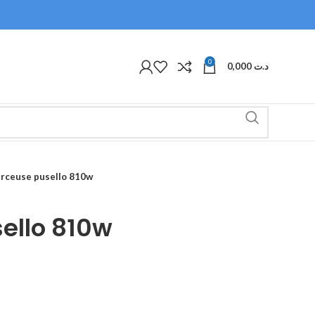
0
0,000
د.ت
rceuse pusello 810w
ello 810w