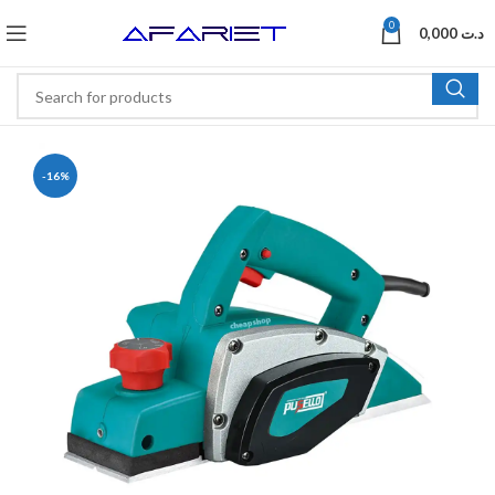
0
0,000
د.ت
-16%