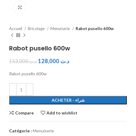
Click to enlarge
Accueil
Bricolage
Menuiserie
Rabot pusello 600w
Rabot pusello 600w
128,000
د.ت
153,000
د.ت
Rabot pusello 600w
ACHETER - شراء
Compare
Add to wishlist
Catégorie :
Menuiserie