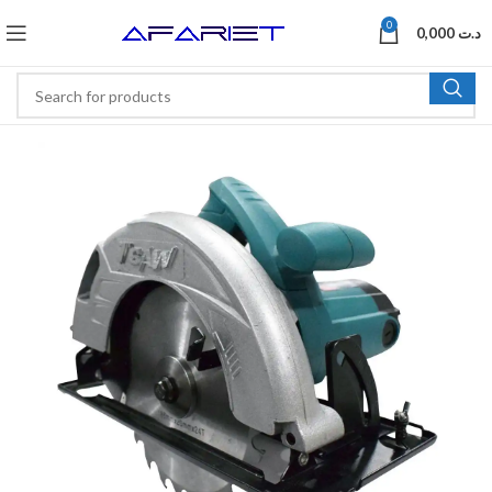
0
0,000
د.ت