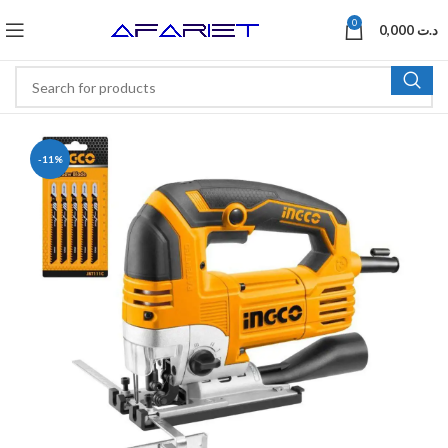
0
0,000
د.ت
-11%