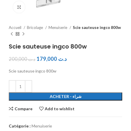
Click to enlarge
Accueil
Bricolage
Menuiserie
Scie sauteuse ingco 800w
Scie sauteuse ingco 800w
179,000
د.ت
200,000
د.ت
Scie sauteuse ingco 800w
ACHETER - شراء
Compare
Add to wishlist
Catégorie :
Menuiserie