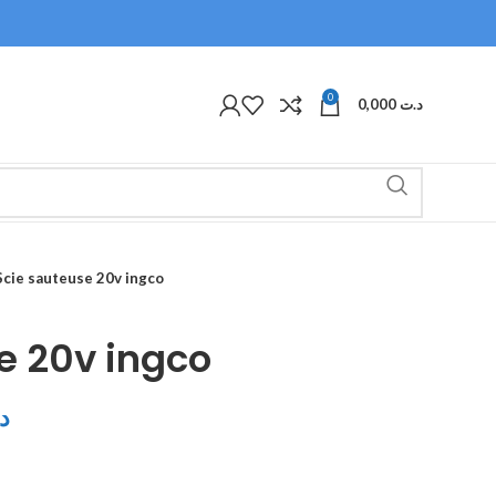
0
0,000
د.ت
Scie sauteuse 20v ingco
e 20v ingco
د