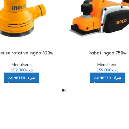
euse rotative ingco 320w
Rabot ingco 750w
Menuiserie
Menuiserie
152,000
د.ت
159,000
د.ت
ACHETER - شراء
ACHETER - شراء