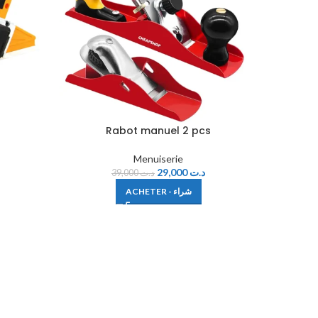
Rabot manuel 2 pcs
Menuiserie
29,000
د.ت
39,000
د.ت
ACHETER - شراء