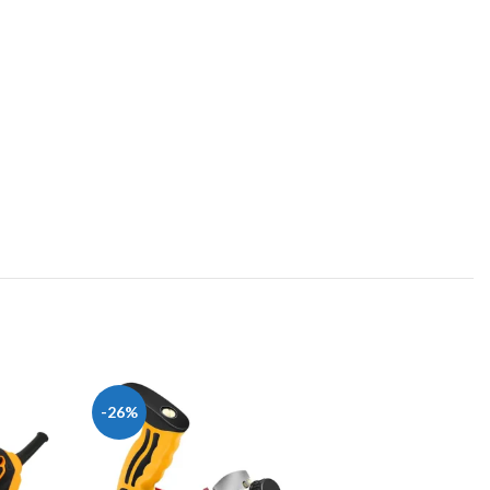
-26%
-16%