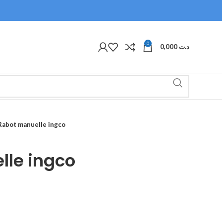
0
0,000
د.ت
Rabot manuelle ingco
lle ingco